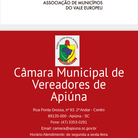
Câmara Municipal de
Vereadores de
Apiúna
Rua Ponta Grossa, nº 93. 2º Andar - Centro
89135-000 - Apiúna - SC
Fone: (47) 3353-0281
Email: camara@apiuna.sc.gov.br
Horário Atendimento: de segunda a sexta-feira